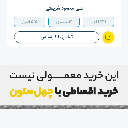
علی محمود شریعتی
249
آگهی
12
مشتری
5/5 امتیاز
تماس با کارشناس