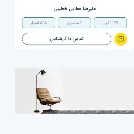
علیرضا عطایی خطیبی
179
آگهی
2
مشتری
5/5 امتیاز
تماس با کارشناس