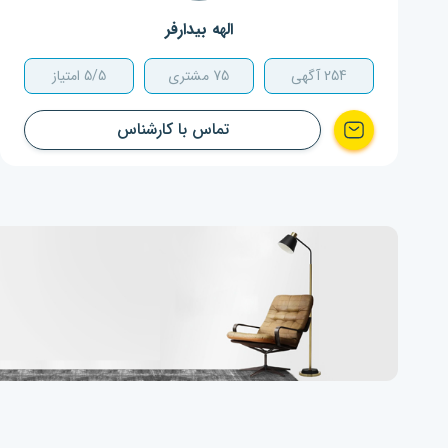
الهه بیدارفر
254
آگهی
75
مشتری
5/5 امتیاز
تماس با کارشناس